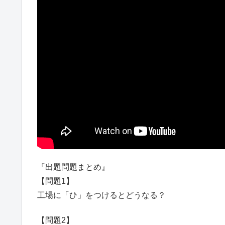
『出題問題まとめ』
【問題1】
工場に「ひ」をつけるとどうなる？
【問題2】