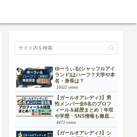
ゆーうぃる(シャッフルアイ
ランド)はハーフ？大学や本
名・身長は？
16022 views
【ガールオアレディ3】男
性メンバー全8名のプロフ
ィール＆経歴まとめ！年収
や学歴・SNS情報も徹底調
査
4473 views
【ガールオアレディ3】シ