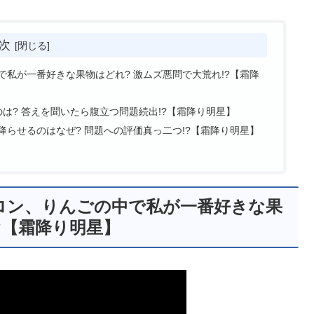
次
私が一番好きな果物はどれ? 激ムズ悪問で大荒れ!?【霜降
は? 答えを聞いたら腹立つ問題続出!?【霜降り明星】
らせるのはなぜ? 問題への評価真っ二つ!?【霜降り明星】
ロン、りんごの中で私が一番好きな果
?【霜降り明星】