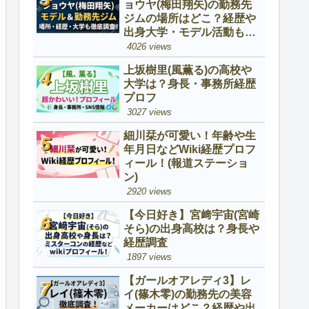
ョウヤ(梅田翔矢)の勤務先
ジムの場所はどこ？経歴や
出身大学・モデル活動も調
査！
4026 views
上坂樹里(風薫る)の高校や
大学は？身長・事務所経歴
プロフ
3027 views
細川栞が可愛い！年齢や生
年月日などWiki経歴プロフ
ィール！(報道ステーショ
ン)
2920 views
【今日好き】宮﨑宇宙(宮崎
そら)の出身高校は？身長や
経歴調査
1897 views
【ガールオアレディ3】レ
イ(篠木零)の勤務先の美容
メーカーはどこ？経歴や出