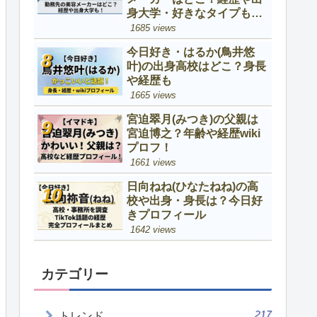
身大学・好きなタイプも調
査！
1685 views
今日好き・はるか(鳥井悠
叶)の出身高校はどこ？身長
や経歴も
1665 views
宮迫翠月(みつき)の父親は
宮迫博之？年齢や経歴wiki
プロフ！
1661 views
日向ねね(ひなたねね)の高
校や出身・身長は？今日好
きプロフィール
1642 views
カテゴリー
217
トレンド