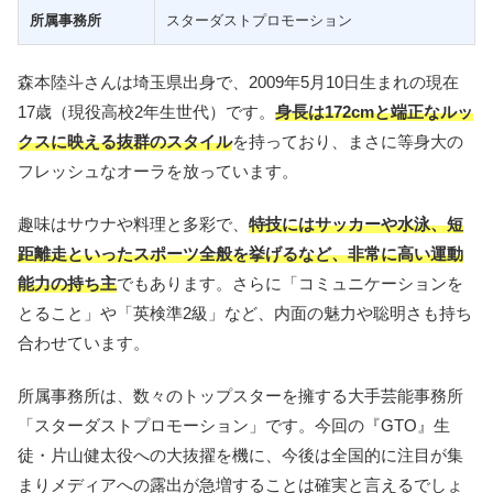
所属事務所
スターダストプロモーション
森本陸斗さんは埼玉県出身で、2009年5月10日生まれの現在
17歳（現役高校2年生世代）です。
身長は172cmと端正なルッ
クスに映える抜群のスタイル
を持っており、まさに等身大の
フレッシュなオーラを放っています。
趣味はサウナや料理と多彩で、
特技にはサッカーや水泳、短
距離走といったスポーツ全般を挙げるなど、非常に高い運動
能力の持ち主
でもあります。さらに「コミュニケーションを
とること」や「英検準2級」など、内面の魅力や聡明さも持ち
合わせています。
所属事務所は、数々のトップスターを擁する大手芸能事務所
「スターダストプロモーション」です。今回の『GTO』生
徒・片山健太役への大抜擢を機に、今後は全国的に注目が集
まりメディアへの露出が急増することは確実と言えるでしょ