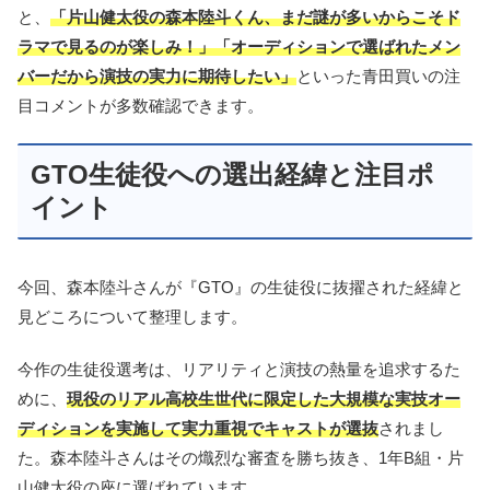
と、
「片山健太役の森本陸斗くん、まだ謎が多いからこそド
ラマで見るのが楽しみ！」「オーディションで選ばれたメン
バーだから演技の実力に期待したい」
といった青田買いの注
目コメントが多数確認できます。
GTO生徒役への選出経緯と注目ポ
イント
今回、森本陸斗さんが『GTO』の生徒役に抜擢された経緯と
見どころについて整理します。
今作の生徒役選考は、リアリティと演技の熱量を追求するた
めに、
現役のリアル高校生世代に限定した大規模な実技オー
ディションを実施して実力重視でキャストが選抜
されまし
た。森本陸斗さんはその熾烈な審査を勝ち抜き、1年B組・片
山健太役の座に選ばれています。