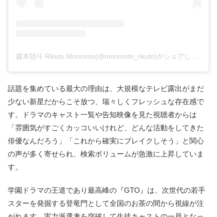
森本陸斗 Rikuto Morimoto(@morimoto_rikuto)がシェアした投稿
話題を集めている最大の理由は、大規模なテレビ露出がまだ
少ない新星だからこそ放つ、瑞々しくフレッシュな存在感で
す。ドラマのキャスト一覧や告知映像を見た視聴者からは
「雰囲気がすごくカッコいいけれど、どんな活動をしてきた
俳優なんだろう」「これから確実にブレイクしそう」と関心
の声が多く寄せられ、検索ボリュームが急激に上昇していま
す。
学園ドラマの王道であり最高峰の『GTO』は、次世代の若手
スターを発掘する登竜門として全国のお茶の間から視線が注
がれます。実力派選考を突破して生徒キャストの一員となっ