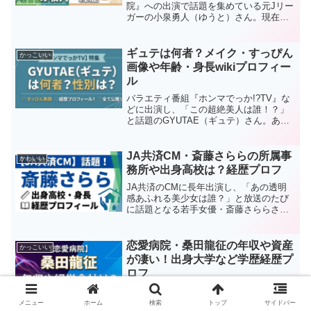
院』への出演で話題を集めている元Jリー
ガーの小泉勇人（ゆうと）さん。現在は
料理研究家として活躍する彼のサッカー
引退理由や、現在の収入、これまでの経
歴について徹底調査しました。【本記事
ギュテは何者？メイク・すっぴん
かっこいい
の内容】・小泉勇人...
画像や年齢・身長wikiプロフィー
ル
バラエティ番組『ホンマでっか!?TV』な
どに出演し、「この超絶美人は誰！？」
と話題のGYUTAE（ギュテ）さん。あま
りの美しさにメイク姿やすっぴんが気に
なる方も多いはず。今回は彼の正体や経
歴、年齢・身長などのプロフィールをわ
JA共済CM・斎藤さららの所属事
かわいい
かりやすくまとめ...
務所や出身高校は？経歴プロフ
JA共済のCMに長年出演し、「あの透明
感あふれる美少女は誰？」と放送のたび
に話題となる若手女優・斎藤さららさ
ん。プロフィール白紙からの異例デビュ
ーを果たした彼女の所属事務所や出身高
校、これまでの経歴を徹底調査してまと
恋愛病院・桑田龍征の年収や資産
かっこいい
めました！本記事の内容斎...
が凄い！出身大学など学歴経歴プ
ロフ
恋愛リアリティー番組『恋愛病院』への
出演が噂され、ネット上で大きな話題を
メニュー
ホーム
検索
トップ
サイドバー