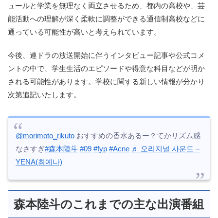
ュールと学業を無理なく両立させるため、都内の高校や、芸
能活動への理解が深く柔軟に調整ができる通信制高校などに
通っている可能性が高いと考えられています。
今後、連ドラの放送開始に伴うインタビュー記事や公式コメ
ントの中で、学生生活のエピソードや得意な科目などが明か
される可能性があります。学校に関する新しい情報が分かり
次第追記いたします。
@morimoto_rikuto
おすすめの香水あるー？てかリズム感
なさすぎ
#森本陸斗
#09
#fyp
#Acne
♬ 오리지널 사운드 –
YENA(최예나)
森本陸斗のこれまでの主な出演番組