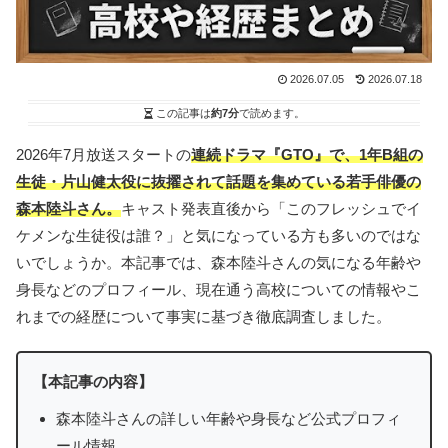
2026.07.05
2026.07.18
この記事は
約7分
で読めます。
2026年7月放送スタートの
連続ドラマ『GTO』で、1年B組の
生徒・片山健太役に抜擢されて話題を集めている若手俳優の
森本陸斗さん。
キャスト発表直後から「このフレッシュでイ
ケメンな生徒役は誰？」と気になっている方も多いのではな
いでしょうか。本記事では、森本陸斗さんの気になる年齢や
身長などのプロフィール、現在通う高校についての情報やこ
れまでの経歴について事実に基づき徹底調査しました。
【本記事の内容】
森本陸斗さんの詳しい年齢や身長など公式プロフィ
ール情報