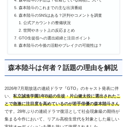
森本陸斗の学歴は？在籍している高校について
森本陸斗のこれまでの主な出演番組
森本陸斗のSNSはある？評判やコメントを調査
公式アカウントの整備状況
世間やネット上の反応まとめ
GTO生徒役への選出経緯と注目ポイント
森本陸斗の今後の活動やブレイクの可能性は？
森本陸斗は何者？話題の理由を解説
2026年7月期放送の連続ドラマ『GTO』のキャスト発表に伴
い、
私立誠進学園1年B組の生徒・片山健太役に選出されたこ
とで急激に注目度を高めているのが若手俳優の森本陸斗さん
です。28年ぶりの連続ドラマ復活として社会現象級の期待が
集まる今作において、リアル高校生世代を対象とした厳しい
実技オーディションを勝ち抜いて抜擢されました。