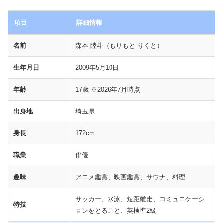
項目
詳細情報
名前
森本 陸斗（もりもと りくと）
生年月日
2009年5月10日
年齢
17歳 ※2026年7月時点
出身地
埼玉県
身長
172cm
職業
俳優
趣味
アニメ鑑賞、映画鑑賞、サウナ、料理
サッカー、水泳、短距離走、コミュニケーシ
特技
ョンをとること、英検準2級