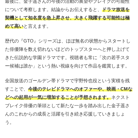
最後に、金子遥さんの今後の活動の展望やブレイクの可能性
について考察します。結論からお伝えすると、
ドラマ放送を
契機として知名度を急上昇させ、大きく飛躍する可能性は極
めて高い
と言えます。
歴代の『GTO』シリーズは、ほぼ無名の状態からスタートし
た俳優陣を数え切れないほどのトップスターへと押し上げて
きた伝説的な学園ドラマです。視聴者も常に「次の若手スタ
ー候補は誰か」という熱い視線を向けて作品を鑑賞します。
全国放送のゴールデン帯ドラマで宇野怜也役という実積を残
すことで、
今後のテレビドラマへのオファーや、映画・CMな
どへの起用が一気に増加することが予想されます。
ネクスト
ブレイク俳優の筆頭として新たな一歩を踏み出した金子遥さ
んのこれからの成長と活躍を引き続き応援していきましょ
う。