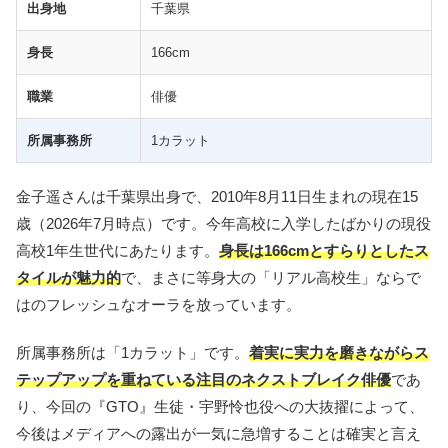
出身地
千葉県
身長
166cm
職業
俳優
所属事務所
1カラット
金子遥さんは千葉県出身で、2010年8月11日生まれの現在15
歳（2026年7月時点）です。今年高校に入学したばかりの現役
高校1年生世代にあたります。
身長は166cmとすらりとしたス
タイルが魅力的
で、まさに等身大の「リアル高校生」ならで
はのフレッシュなオーラを放っています。
所属事務所は「1カラット」です。
着実に実力を磨きながらス
テップアップを重ねている注目のネクストブレイク俳優
であ
り、今回の『GTO』生徒・宇野怜也役への大抜擢によって、
今後はメディアへの露出が一気に急増することは確実と言え