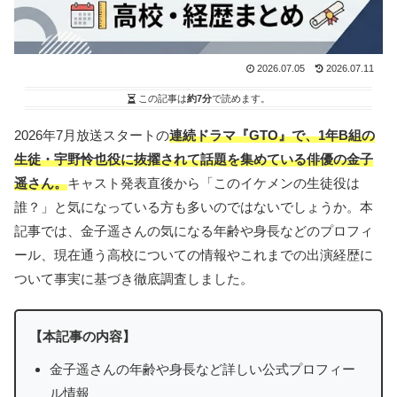
2026.07.05
2026.07.11
この記事は
約7分
で読めます。
2026年7月放送スタートの
連続ドラマ『GTO』で、1年B組の
生徒・宇野怜也役に抜擢されて話題を集めている俳優の金子
遥さん。
キャスト発表直後から「このイケメンの生徒役は
誰？」と気になっている方も多いのではないでしょうか。本
記事では、金子遥さんの気になる年齢や身長などのプロフィ
ール、現在通う高校についての情報やこれまでの出演経歴に
ついて事実に基づき徹底調査しました。
【本記事の内容】
金子遥さんの年齢や身長など詳しい公式プロフィー
ル情報