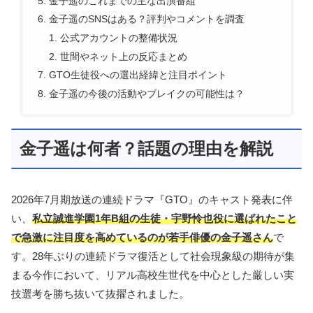
金子遥のこれまでの主な出演番組
金子遥のSNSはある？評判やコメントを調査
公式アカウントの整備状況
世間やネット上の反応まとめ
GTO生徒役への選出経緯と注目ポイント
金子遥の今後の活動やブレイクの可能性は？
金子遥は何者？話題の理由を解説
2026年7月期放送の連続ドラマ『GTO』のキャスト発表に伴
い、
私立誠進学園1年B組の生徒・宇野怜也役に選ばれたこと
で急激に注目度を高めているのが若手俳優の金子遥さん
で
す。28年ぶりの連続ドラマ復活として社会現象級の期待が集
まる今作において、リアル高校生世代を中心とした厳しい実
技選考を勝ち抜いて抜擢されました。