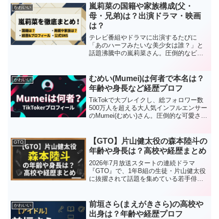
嵐莉菜の国籍や家族構成(父・
かわいい
母・兄弟)は？出演ドラマ・映画
は？
テレビ番組やドラマに出演するたびに
「あのハーフみたいな美少女は誰？」と
話題沸騰中の嵐莉菜さん。圧倒的なビジ
ュアルと抜群のスタイルで、モデルや女
優として大活躍しています。話題となっ
たドラマとしては「ちはやふる －めぐり
むめい(Mumei)は何者で本名は？
かわいい
－」での好演が印象的です...
年齢や身長など経歴プロフ
TikTokで大ブレイクし、総フォロワー数
500万人を超える大人気インフルエンサー
のMumei(むめい)さん。圧倒的な可愛さで
注目を集める彼女ですが「一体何者な
の？」と気になっている方も多いのでは
ないでしょうか。本記事では、そんな
【GTO】片山健太役の森本陸斗の
GTO
Mumei...
年齢や身長は？高校や経歴まとめ
2026年7月放送スタートの連続ドラマ
『GTO』で、1年B組の生徒・片山健太役
に抜擢されて話題を集めている若手俳優
の森本陸斗さん。キャスト発表直後から
「このフレッシュでイケメンな生徒役は
誰？」と気になっている方も多いのでは
前垣さら(まえがきさら)の高校や
かわいい
ないでしょうか。本...
出身は？年齢や経歴プロフ