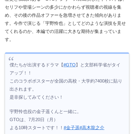
セリフや登場シーンの多少にかかわらず視聴者の視線を集
め、その後の作品オファーを急増させてきた傾向がありま
す。今作で演じる「宇野怜也」としてどのような演技を見せ
てくれるのか、本編での活躍に大きな期待が集まっていま
す。
僕たちが出演するドラマ【
#GTO
】と文部科学省がタイ
アップ！！
このコラボポスターが全国の高校・大学約7400校に貼り
出されます。
是非探してみてください！
宇野怜也役の金子遥くんと一緒に。
GTOは、7月20日（月）
よる10時スタートです！！
#金子遥
#高木龍之介