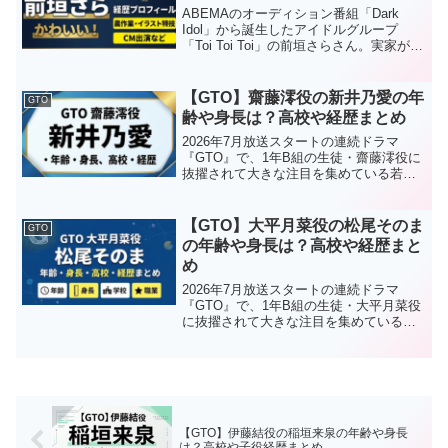
ABEMAのオーディション番組「Dark
Idol」から誕生したアイドルグループ
「Toi Toi Toi」の前垣さらさん。実家が農
家という異色の経歴を持つ彼女の、出身
や身長などのプロフィールを徹底調査し
ました！本記事の内容前垣さらさんのプ
【GTO】齋藤澪役の新井乃愛の年
GTO
ロ...
齢や身長は？高校や経歴まとめ
2026年7月放送スタートの連続ドラマ
『GTO』で、1年B組の生徒・齋藤澪役に
抜擢されて大きな注目を集めている若手
女優の新井乃愛さん。キャスト発表直後
から「この透明感のある可愛い美少女は
誰？」と気になっている方も多いのでは
【GTO】大平月菜役の松尾そのま
GTO
ないでしょうか。本...
の年齢や身長は？高校や経歴まと
め
2026年7月放送スタートの連続ドラマ
『GTO』で、1年B組の生徒・大平月菜役
に抜擢されて大きな注目を集めている若
手女優の松尾そのまさん。若手俳優の登
竜門として知られる今作において、フレ
ッシュな存在感と高い演技力で早くも視
聴者の視線を釘付け...
【GTO】伊藤結役の稲垣来泉の年齢や身長
は？高校や子役経歴まとめ