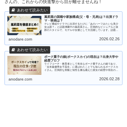
さんの、これからの快進撃から目が離せませんね！
嵐莉菜の国籍や家族構成(父・母・兄弟)は？出演ドラ
マ・映画は？
テレビ番組やドラマに出演するたびに「あのハーフみたいな美少
女は誰？」と話題沸騰中の嵐莉菜さん。圧倒的なビジュアルと抜
群のスタイルで、モデルや女優として大活躍しています。話題と
なったドラマとしては「ちはやふる －めぐり－」での好演が印象
的です...
2026.02.26
anodare.com
ボーク重子の娘(ボークスカイ)の現在は？出身大学や
経歴プロフ
ライフコーチ・教育者として有名なボーク重子さんの娘であり、
「全米最優秀女子高生」に選ばれたことでも知られるボークスカ
イさん。圧倒的な美貌と知性を兼ね備えた彼女の経歴や現在の職
業について、詳しくまとめました。本記事の内容ボークスカイさ
んのプロ...
2026.02.28
anodare.com