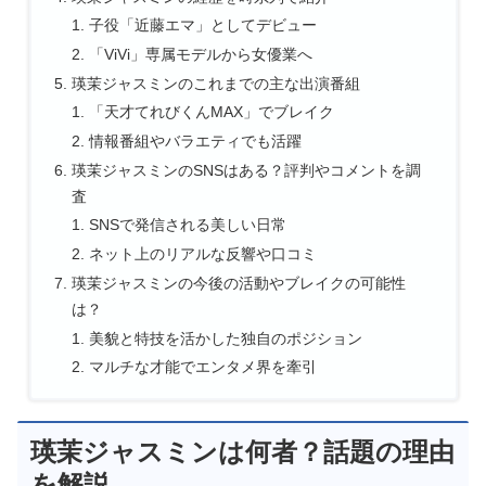
子役「近藤エマ」としてデビュー
「ViVi」専属モデルから女優業へ
瑛茉ジャスミンのこれまでの主な出演番組
「天才てれびくんMAX」でブレイク
情報番組やバラエティでも活躍
瑛茉ジャスミンのSNSはある？評判やコメントを調
査
SNSで発信される美しい日常
ネット上のリアルな反響や口コミ
瑛茉ジャスミンの今後の活動やブレイクの可能性
は？
美貌と特技を活かした独自のポジション
マルチな才能でエンタメ界を牽引
瑛茉ジャスミンは何者？話題の理由
を解説