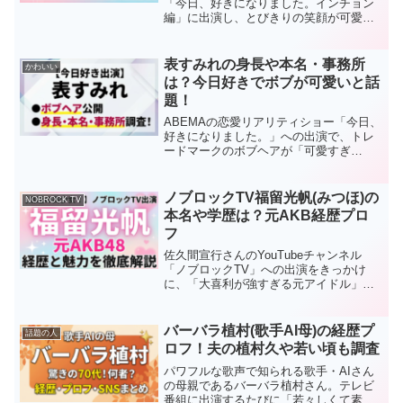
「今日、好きになりました。インチョン
編」に出演し、とびきりの笑顔が可愛い
と大注目の小森瑠々(るる)さん！今回は、
そんな彼女の出身高校や身長や所属事務
所、気になる経歴などを徹底調査しまし
表すみれの身長や本名・事務所
かわいい
た！【本記事の内...
は？今日好きでボブが可愛いと話
題！
ABEMAの恋愛リアリティショー「今日、
好きになりました。」への出演で、トレ
ードマークのボブヘアが「可愛すぎ
る！」と大きな注目を集めている表すみ
れさん。気になる身長や本名、所属事務
所から、これまでの経歴や学校情報まで
ノブロックTV福留光帆(みつほ)の
NOBROCK TV
を徹底調査してまとめまし...
本名や学歴は？元AKB経歴プロ
フ
佐久間宣行さんのYouTubeチャンネル
「ノブロックTV」への出演をきっかけ
に、「大喜利が強すぎる元アイドル」と
して大ブレイク中の福留光帆（みつほ）
さん。元AKB48という経歴や、気になる
本名・年齢などのプロフィール、さらに
バーバラ植村(歌手AI母)の経歴プ
話題の人
はかわいい画像ま...
ロフ！夫の植村久や若い頃も調査
パワフルな歌声で知られる歌手・AIさん
の母親であるバーバラ植村さん。テレビ
番組に出演するたびに「若々しくて素