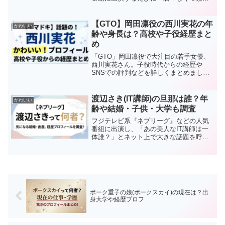
敵！」「何者なの？」と話題になりま
す。今回はそんなバーバラ植村さんの経
歴やプロフィールを詳しくまとめまし
【GTO】岡田凛役の西川実花の年
かわいい
た。本記事の内容バーバラ植村...
齢や身長は？高校や子役経歴まと
め
「GTO」岡田凛役で大注目の若手女優、
西川実花さん。子役時代からの経歴や
SNSでの評判などを詳しくまとめまし
た！本記事の内容西川実花さんのプロフ
ィールと子役からの経歴学歴やこれまで
の出演番組について西川実花さんのSNS
渡辺さき(IT講師)の旦那は誰？年
かわいい
情報や評判【GTO岡田...
齢や結婚・子供・大学も調査
フジテレビ系『ネプリーグ』などの人気
番組に出演し、「あの美人なIT講師は一
体誰？」とネット上で大きな話題を呼ん
でいる渡辺さきさん。東進ハイスクール
の情報科講師や、登録者数の多い教育系
YouTuberとしてマルチに活躍していま
す。本記事では、...
ボーク重子の娘(ボークスカイ)の現在は？出
身大学や経歴プロフ